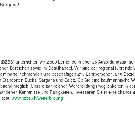
 Sargans!
BZBS) unterrichten wir 2'800 Lernende in über 25 Ausbildungsgängen 
chen Bereichen sowie im Detailhandel. Wir sind der regional führende W
eminarteilnehmenden und beschäftigen 210 Lehrpersonen, 240 Doziere
 den Standorten Buchs, Sargans und Salez. Ob Sie eine kaufmännische 
gleitend möglich. Unsere zahlreichen Weiterbildungsmöglichkeiten in 
handenen Kenntnisse und Fähigkeiten. Investieren Sie in eine chancenr
u spät!
www.bzbs.ch/weiterbildung